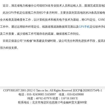
近日，湖北省电力检修分公司组织56名专业技术人员和运检人员，圆满完成宜昌地
次GPS手机定位巡视工作历经2个多月时间，主要涉及到宜昌地区的24条高压输电线
全大检查及迎峰度冬工作，以计算机技术和相关电子技术为基础，将GPS定位、GS
工作中。通过运用软件杆塔定位、线路巡视道路数据库完善以及
GPS手机
定位软件升
及工作质量，减少巡检工作可能存在的疏漏，确保巡检工作到位。
前正值该公司“大检修”体系建设关键时期，该公司充分利用先进技术手段，提高巡
强力科技支撑。
COPYRIGHT 2001-2012 © Tato.cn Inc. All Rights Reserved
京ICP备2020035754号-1
电话：010- 82439085 51650997 传真：010-82439080
纬度：40°02.4379′N 经度：116°18.1001′E
联系地址：北京市海淀区信息路15号金融科贸大厦809室