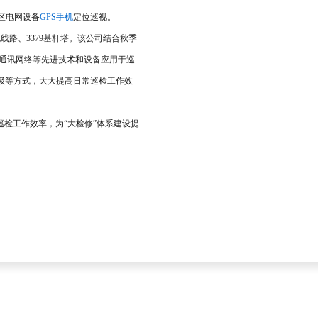
区电网设备
GPS手机
定位巡视。
路、3379基杆塔。该公司结合秋季
M通讯网络等先进技术和设备应用于巡
级等方式，大大提高日常巡检工作效
检工作效率，为“大检修”体系建设提