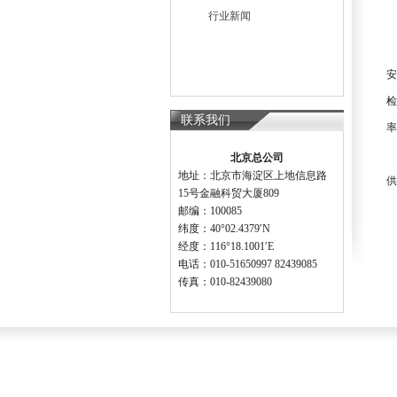
行业新闻
此
安
检
联系我们
率
目
北京总公司
地址：北京市海淀区上地信息路
供
15号金融科贸大厦809
邮编：100085
纬度：40°02.4379′N
经度：116°18.1001′E
电话：010-51650997 82439085
传真：010-82439080