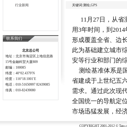
行业新闻
关键词:测绘,GPS
11月27日，从
用3年时间，到20
联系我们
形成覆盖全省、边长
此为基础建立城市
北京总公司
地址：北京市海淀区上地信息路
安等行业和部门的
15号金融科贸大厦809
邮编：100085
测绘基准体系是国
纬度：40°02.4379′N
经度：116°18.1001′E
省建成于上世纪五
电话：010-51650997 82439085
需求。通过此次现
传真：010-82439080
全国统一的导航定
市场迅猛发展，经
COPYRIGHT 2001-2012 © Tato.cn 